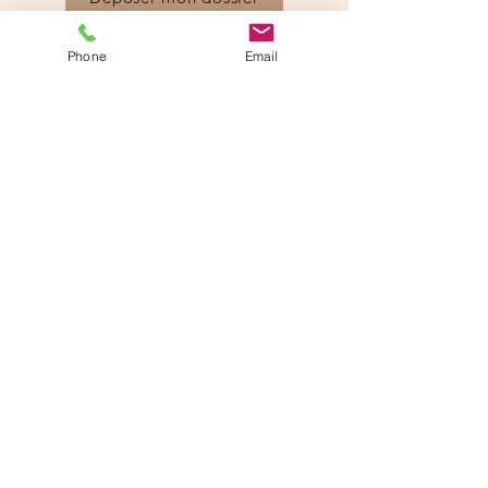
Phone
Email
Détails
Type
Surface
Studio
24m2
Meublé/Non-meublé
Parking
Non
Loyer
Dépôt de garantie
535€
535€
Honoraires
Prov./charges
305.50€
60€
Adresse de la location
Résidence l'Escale, 20 Rue Alfred Kastler,
La Rochelle, France