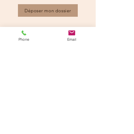
Déposer mon dossier
Détails
Phone
Email
Type
Surface
T4
89 m²
Meublé/Non-meublé
Parking
Non
Loyer
Dépôt de garantie
800 €/chambre
400
€/chambre
Honoraires
Prov./charges
À partir de 276,51 €
120 €/chambre (eau,
entretien des
communs, ordures
ménagères,
internet, électricité)