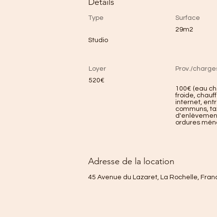
Détails
Type
Surface
29m2
Studio
Loyer
Prov./charge
520€
100€ (eau c
froide, chauf
internet, ent
communs, ta
d'enlèvemen
ordures mén
Adresse de la location
45 Avenue du Lazaret, La Rochelle, Fran