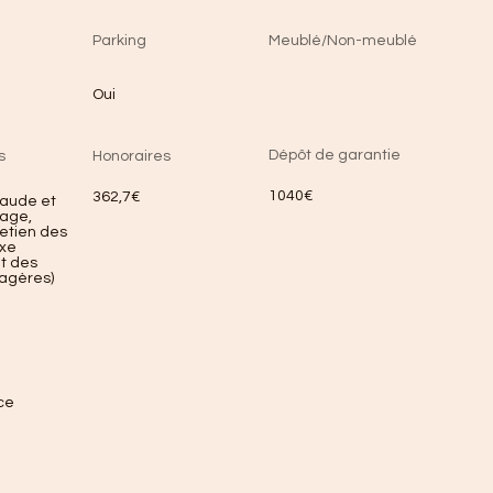
Parking
Meublé/Non-meublé
Oui
Dépôt de garantie
s
Honoraires
1040€
362,7€
haude et
fage,
retien des
xe
t des
agères)
ce