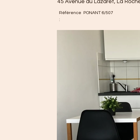
45 Avenue du Lazaret, La Roche
Référence
PONANT 6/507
: