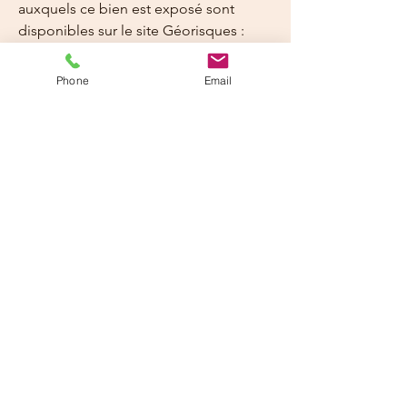
auxquels ce bien est exposé sont 
disponibles sur le site Géorisques : 
www.georisques.gouv.fr
Phone
Email
Details
Type
Surface
Appartement
43,09 m²
T2
Prov./charges
Parking
+ 50 €
Non
Meublé/Non-meublé
Non
meublé
Loyer
Dépôt de garantie
700 €
700 €
Honoraires
560.17 €
Adresse de la location