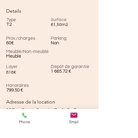
Details
Type
Surface
T2
61,50m2
Prov./charges
Parking
60€
Non
Meublé/Non-meublé
Meublé
Loyer
Dépôt de garantie
1 665.72 €
818€
Honoraires
799.50 €
Adresse de la location
16 Rue Gargoulleau, La Rochelle, France
Phone
Email